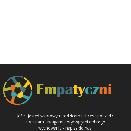
Jeżeli jesteś wzorowym rodzicem i chcesz podzielić
się z nami uwagami dotyczącymi dobrego
wychowania - napisz do nas!