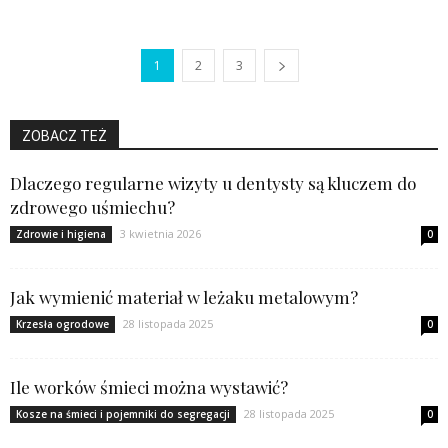
1
2
3
ZOBACZ TEŻ
Dlaczego regularne wizyty u dentysty są kluczem do
zdrowego uśmiechu?
3 kwietnia 2026
Zdrowie i higiena
0
Jak wymienić materiał w leżaku metalowym?
28 listopada 2025
Krzesła ogrodowe
0
Ile worków śmieci można wystawić?
28 listopada 2025
Kosze na śmieci i pojemniki do segregacji
0