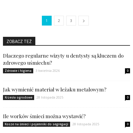
1
2
3
ZOBACZ TEŻ
Dlaczego regularne wizyty u dentysty są kluczem do
zdrowego uśmiechu?
3 kwietnia 2026
Zdrowie i higiena
0
Jak wymienić materiał w leżaku metalowym?
28 listopada 2025
Krzesła ogrodowe
0
Ile worków śmieci można wystawić?
28 listopada 2025
Kosze na śmieci i pojemniki do segregacji
0