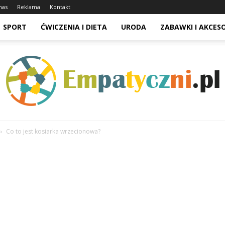
nas
Reklama
Kontakt
SPORT
ĆWICZENIA I DIETA
URODA
ZABAWKI I AKCES
Co to jest kosiarka wrzecionowa?