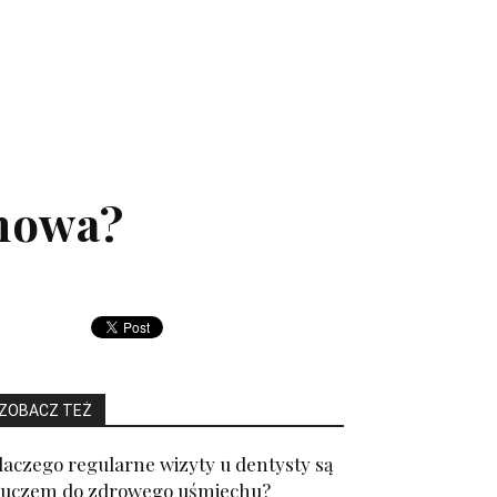
onowa?
ZOBACZ TEŻ
laczego regularne wizyty u dentysty są
luczem do zdrowego uśmiechu?