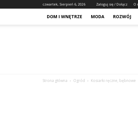
czwartek, Sierpień 6, 2026
Zaloguj się / Dołącz
O 
DOM I WNĘTRZE
MODA
ROZWÓJ
Strona główna
Ogród
Kosiarki ręczne, bębnowe