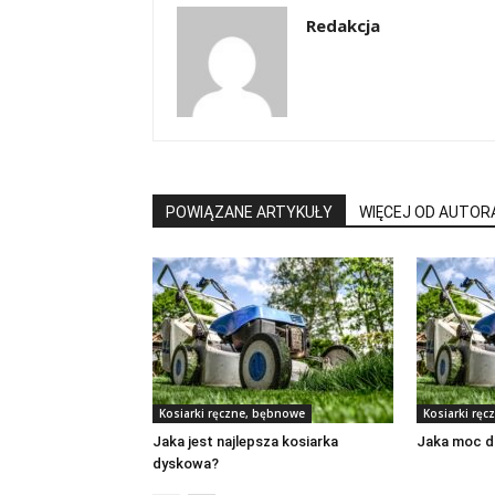
Redakcja
POWIĄZANE ARTYKUŁY
WIĘCEJ OD AUTOR
Kosiarki ręczne, bębnowe
Kosiarki rę
Jaka jest najlepsza kosiarka
Jaka moc d
dyskowa?