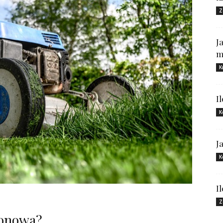
Z
J
m
K
I
K
J
K
I
Z
ionowa?