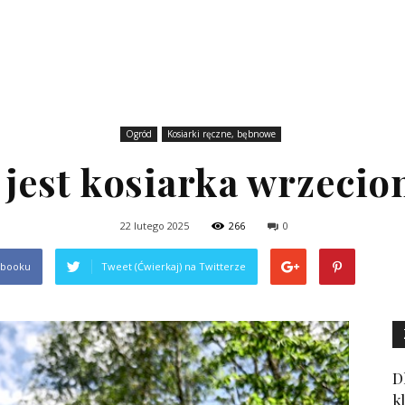
Ogród
Kosiarki ręczne, bębnowe
 jest kosiarka wrzeci
22 lutego 2025
266
0
ebooku
Tweet (Ćwierkaj) na Twitterze
D
k