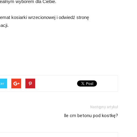
dealnym wyborem dla Ciebie.
temat kosiarki wrzecionowej i odwiedź stronę
acji.
ter
Następny artykuł
Ile cm betonu pod kostkę?