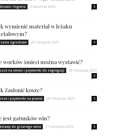
3 kwietnia 2026
drowie i higiena
0
ak wymienić materiał w leżaku
etalowym?
28 listopada 2025
rzesła ogrodowe
0
le worków śmieci można wystawić?
28 listopada 2025
osze na śmieci i pojemniki do segregacji
0
ak Zasłonić kosze?
28 listopada 2025
osze i pojemniki na pranie
0
le jest gatunków win?
27 listopada 2025
estawy do grzanego wina
0