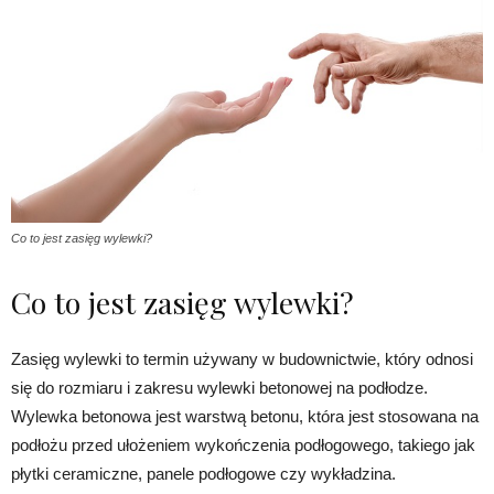
Co to jest zasięg wylewki?
Co to jest zasięg wylewki?
Zasięg wylewki to termin używany w budownictwie, który odnosi
się do rozmiaru i zakresu wylewki betonowej na podłodze.
Wylewka betonowa jest warstwą betonu, która jest stosowana na
podłożu przed ułożeniem wykończenia podłogowego, takiego jak
płytki ceramiczne, panele podłogowe czy wykładzina.