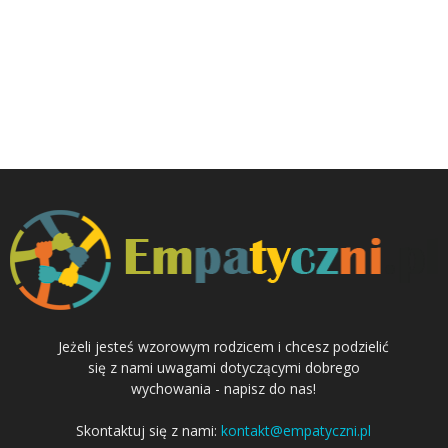
Jeżeli jesteś wzorowym rodzicem i chcesz podzielić
się z nami uwagami dotyczącymi dobrego
wychowania - napisz do nas!
Skontaktuj się z nami:
kontakt@empatyczni.pl