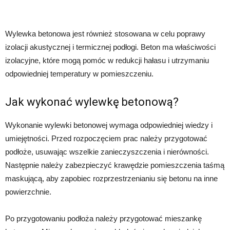
Wylewka betonowa jest również stosowana w celu poprawy
izolacji akustycznej i termicznej podłogi. Beton ma właściwości
izolacyjne, które mogą pomóc w redukcji hałasu i utrzymaniu
odpowiedniej temperatury w pomieszczeniu.
Jak wykonać wylewkę betonową?
Wykonanie wylewki betonowej wymaga odpowiedniej wiedzy i
umiejętności. Przed rozpoczęciem prac należy przygotować
podłoże, usuwając wszelkie zanieczyszczenia i nierówności.
Następnie należy zabezpieczyć krawędzie pomieszczenia taśmą
maskującą, aby zapobiec rozprzestrzenianiu się betonu na inne
powierzchnie.
Po przygotowaniu podłoża należy przygotować mieszankę