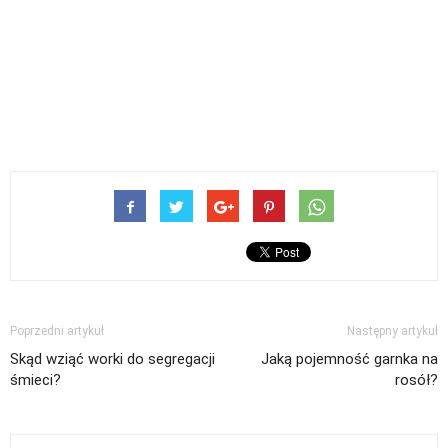
Poprzedni artykuł
Następny artykuł
Skąd wziąć worki do segregacji
Jaką pojemność garnka na
śmieci?
rosół?