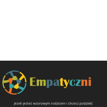
Jeżeli jesteś wzorowym rodzicem i chcesz podzielić