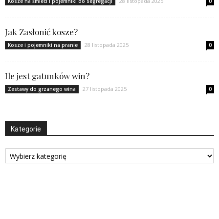
28 listopada 2025
Kosze na śmieci i pojemniki do segregacji
0
Jak Zasłonić kosze?
28 listopada 2025
Kosze i pojemniki na pranie
0
Ile jest gatunków win?
27 listopada 2025
Zestawy do grzanego wina
0
Kategorie
Kategorie