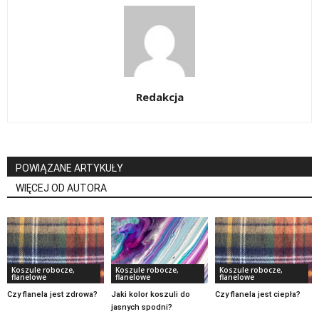
Redakcja
POWIĄZANE ARTYKUŁY
WIĘCEJ OD AUTORA
Koszule robocze,
Koszule robocze,
Koszule robocze,
flanelowe
flanelowe
flanelowe
Czy flanela jest zdrowa?
Jaki kolor koszuli do
Czy flanela jest ciepła?
jasnych spodni?