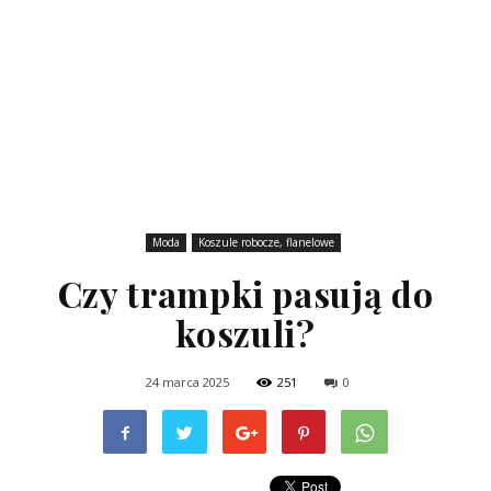
Moda
Koszule robocze, flanelowe
Czy trampki pasują do
koszuli?
24 marca 2025
251
0