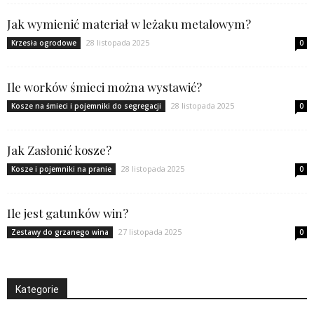
Jak wymienić materiał w leżaku metalowym?
28 listopada 2025
Krzesła ogrodowe
0
Ile worków śmieci można wystawić?
28 listopada 2025
Kosze na śmieci i pojemniki do segregacji
0
Jak Zasłonić kosze?
28 listopada 2025
Kosze i pojemniki na pranie
0
Ile jest gatunków win?
27 listopada 2025
Zestawy do grzanego wina
0
Kategorie