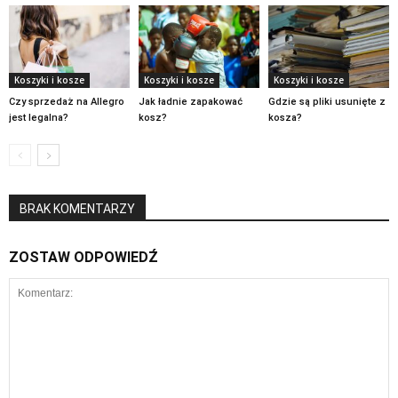
Koszyki i kosze
Koszyki i kosze
Koszyki i kosze
Czy sprzedaż na Allegro
Jak ładnie zapakować
Gdzie są pliki usunięte z
jest legalna?
kosz?
kosza?
BRAK KOMENTARZY
ZOSTAW ODPOWIEDŹ