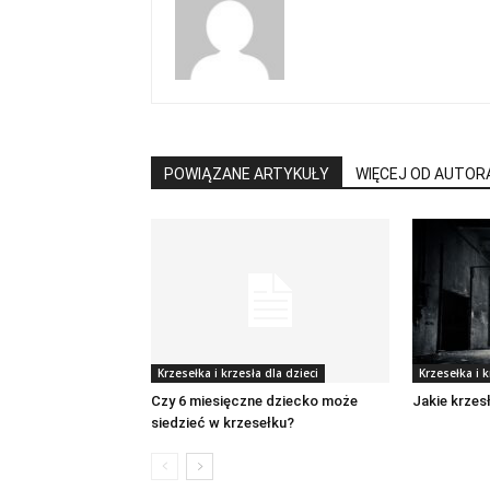
POWIĄZANE ARTYKUŁY
WIĘCEJ OD AUTOR
Krzesełka i krzesła dla dzieci
Krzesełka i k
Czy 6 miesięczne dziecko może
Jakie krzesł
siedzieć w krzesełku?