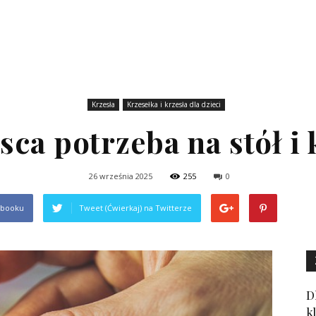
Krzesła
Krzesełka i krzesła dla dzieci
jsca potrzeba na stół i 
26 września 2025
255
0
ebooku
Tweet (Ćwierkaj) na Twitterze
D
k