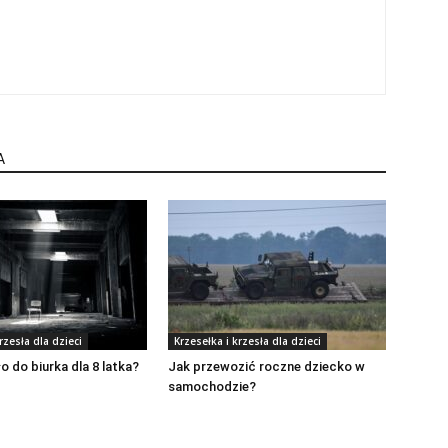
A
rzesła dla dzieci
Krzesełka i krzesła dla dzieci
o do biurka dla 8 latka?
Jak przewozić roczne dziecko w
samochodzie?