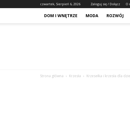
czwartek, Sierpień 6, 2026
Zaloguj się / Dołącz
O 
DOM I WNĘTRZE
MODA
ROZWÓJ
Strona główna
Krzesła
Krzesełka i krzesła dla dzie