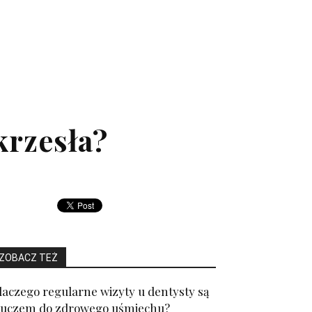
krzesła?
ZOBACZ TEŻ
laczego regularne wizyty u dentysty są
luczem do zdrowego uśmiechu?