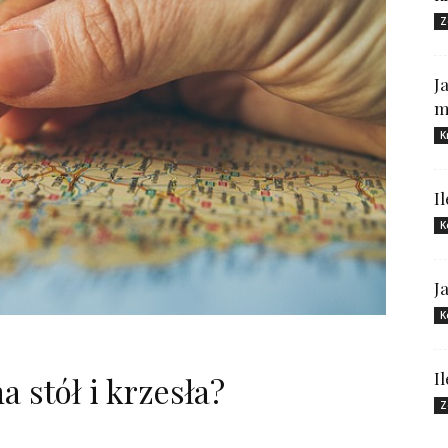
Z
J
m
K
I
K
J
K
I
a stół i krzesła?
Z