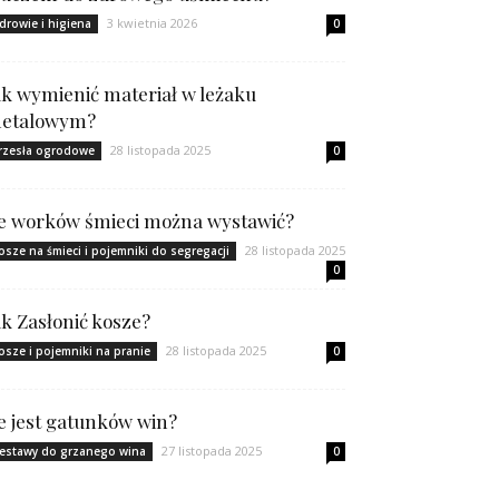
3 kwietnia 2026
drowie i higiena
0
ak wymienić materiał w leżaku
etalowym?
28 listopada 2025
rzesła ogrodowe
0
le worków śmieci można wystawić?
28 listopada 2025
osze na śmieci i pojemniki do segregacji
0
ak Zasłonić kosze?
28 listopada 2025
osze i pojemniki na pranie
0
le jest gatunków win?
27 listopada 2025
estawy do grzanego wina
0