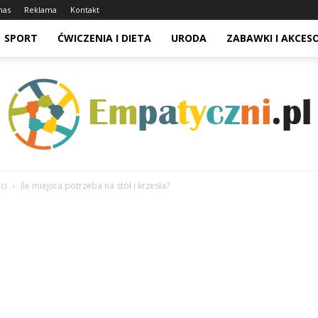
nas
Reklama
Kontakt
SPORT
ĆWICZENIA I DIETA
URODA
ZABAWKI I AKCES
ci
Ile miejsca potrzeba na stół i krzesła?