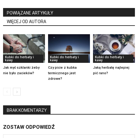
POWIĄZANE ARTYKUŁY
WIĘCEJ OD AUTORA
Kubki do herbaty i
Kubki do herbaty i
Kubki do herbaty i
kawy
kawy
kawy
Jak myć szklanki żeby
Czy picie z kubka
Jaką herbatę najlepiej
nie było zacieków?
termicznego jest
pić rano?
zdrowe?
BRAK KOMENTARZY
ZOSTAW ODPOWIEDŹ