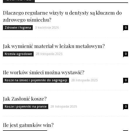
Dlaczego regularne wizyty u dentysty są kluczem do
zdrowego uśmiechu?
3 kwietnia 2026
Zdrowie i higiena
0
Jak wymienić materiał w leżaku metalowym?
28 listopada 2025
Krzesła ogrodowe
0
Ile worków śmieci można wystawić?
28 listopada 2025
Kosze na śmieci i pojemniki do segregacji
0
Jak Zasłonić kosze?
28 listopada 2025
Kosze i pojemniki na pranie
0
Ile jest gatunków win?