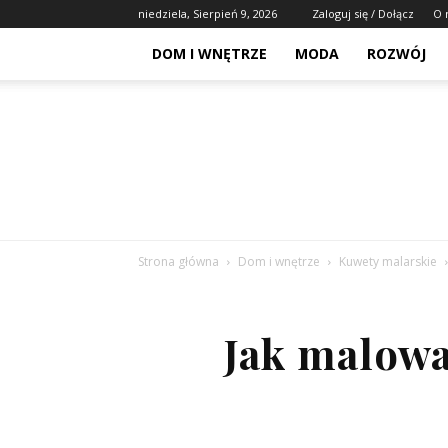
niedziela, Sierpień 9, 2026
Zaloguj się / Dołącz
O 
DOM I WNĘTRZE
MODA
ROZWÓJ
Strona główna
Dom i wnętrze
Kuwety malarskie
Jak malowa