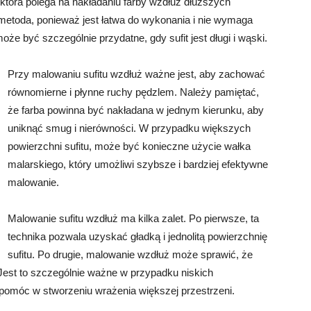
 która polega na nakładaniu farby wzdłuż dłuższych
a metoda, ponieważ jest łatwa do wykonania i nie wymaga
że być szczególnie przydatne, gdy sufit jest długi i wąski.
Przy malowaniu sufitu wzdłuż ważne jest, aby zachować
równomierne i płynne ruchy pędzlem. Należy pamiętać,
że farba powinna być nakładana w jednym kierunku, aby
uniknąć smug i nierówności. W przypadku większych
powierzchni sufitu, może być konieczne użycie wałka
malarskiego, który umożliwi szybsze i bardziej efektywne
malowanie.
Malowanie sufitu wzdłuż ma kilka zalet. Po pierwsze, ta
technika pozwala uzyskać gładką i jednolitą powierzchnię
sufitu. Po drugie, malowanie wzdłuż może sprawić, że
. Jest to szczególnie ważne w przypadku niskich
pomóc w stworzeniu wrażenia większej przestrzeni.