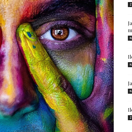
Z
J
m
K
I
K
J
K
I
Z