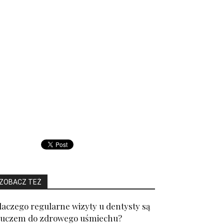
ZOBACZ TEŻ
laczego regularne wizyty u dentysty są
luczem do zdrowego uśmiechu?