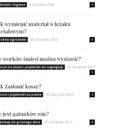
3 kwietnia 2026
drowie i higiena
0
ak wymienić materiał w leżaku
etalowym?
28 listopada 2025
rzesła ogrodowe
0
le worków śmieci można wystawić?
28 listopada 2025
osze na śmieci i pojemniki do segregacji
0
ak Zasłonić kosze?
28 listopada 2025
osze i pojemniki na pranie
0
le jest gatunków win?
27 listopada 2025
estawy do grzanego wina
0