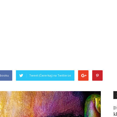
ebooku
Tweet (Ćwierkaj) na Twitterze
D
k