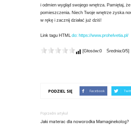
i odmien wygląd swojego wnętrza. Pamiętaj, że
pomieszczenia. Niech Twoje wnętrze zyska now
w rękę i zacznij działać już dziś!
Link tagu HTML
do:
https://www.prohelvetia.pl/
[Głosów:0 Średnia:0/5]
PODZIEL SIĘ
Facebook
Twit
Poprzedni artykuł
Jaki materac dla noworodka Mamaginekolog?