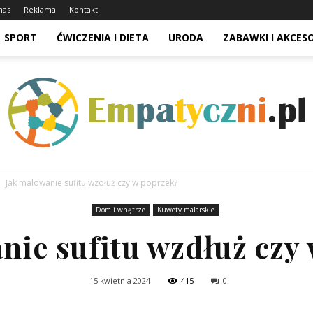
nas
Reklama
Kontakt
SPORT
ĆWICZENIA I DIETA
URODA
ZABAWKI I AKCES
Jak malowanie sufitu wzdłuż czy w poprzek?
Dom i wnętrze
Kuwety malarskie
nie sufitu wzdłuż czy
15 kwietnia 2024
415
0