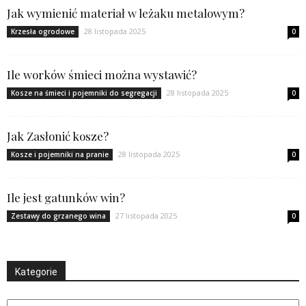
Jak wymienić materiał w leżaku metalowym?
28 listopada 2025
Krzesła ogrodowe
0
Ile worków śmieci można wystawić?
28 listopada 2025
Kosze na śmieci i pojemniki do segregacji
0
Jak Zasłonić kosze?
28 listopada 2025
Kosze i pojemniki na pranie
0
Ile jest gatunków win?
27 listopada 2025
Zestawy do grzanego wina
0
Kategorie
Kategorie