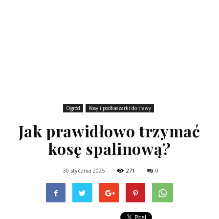
Ogród
Kosy i podkaszarki do trawy
Jak prawidłowo trzymać
kosę spalinową?
30 stycznia 2025
271
0