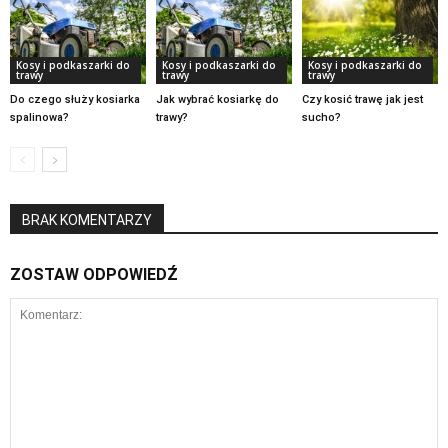
Kosy i podkaszarki do
Kosy i podkaszarki do
Kosy i podkaszarki do
trawy
trawy
trawy
Do czego służy kosiarka
Jak wybrać kosiarkę do
Czy kosić trawę jak jest
spalinowa?
trawy?
sucho?
BRAK KOMENTARZY
ZOSTAW ODPOWIEDŹ