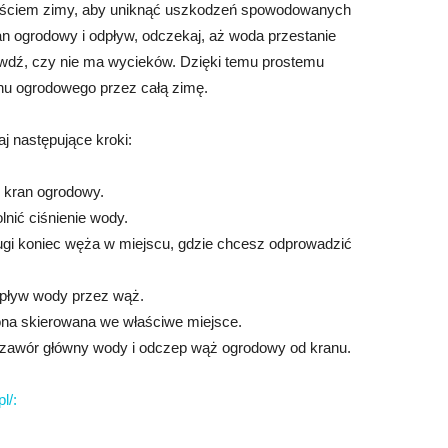
jściem zimy, aby uniknąć uszkodzeń spowodowanych
 ogrodowy i odpływ, odczekaj, aż woda przestanie
rawdź, czy nie ma wycieków. Dzięki temu prostemu
nu ogrodowego przez całą zimę.
 następujące kroki:
y kran ogrodowy.
nić ciśnienie wody.
ugi koniec węża w miejscu, gdzie chcesz odprowadzić
spływ wody przez wąż.
t ona skierowana we właściwe miejsce.
 zawór główny wody i odczep wąż ogrodowy od kranu.
l/: