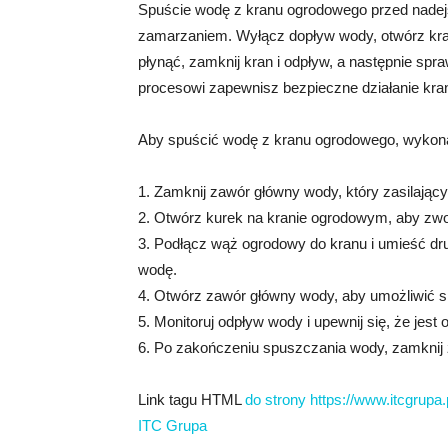
Spuście wodę z kranu ogrodowego przed nade
zamarzaniem. Wyłącz dopływ wody, otwórz kran
płynąć, zamknij kran i odpływ, a następnie sp
procesowi zapewnisz bezpieczne działanie kra
Aby spuścić wodę z kranu ogrodowego, wykonaj
1. Zamknij zawór główny wody, który zasilając
2. Otwórz kurek na kranie ogrodowym, aby zwol
3. Podłącz wąż ogrodowy do kranu i umieść dr
wodę.
4. Otwórz zawór główny wody, aby umożliwić 
5. Monitoruj odpływ wody i upewnij się, że jes
6. Po zakończeniu spuszczania wody, zamknij
Link tagu HTML
do strony https://www.itcgrupa.p
ITC Grupa