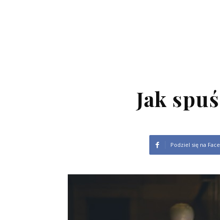
Jak spu
Podziel się na Fac