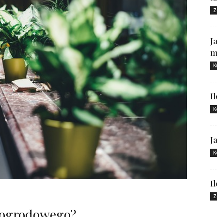
Z
J
m
K
I
K
J
K
I
Z
u ogrodowego?