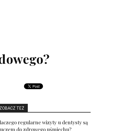
odowego?
ZOBACZ TEŻ
laczego regularne wizyty u dentysty są
luczem do zdrowego uśmiechu?