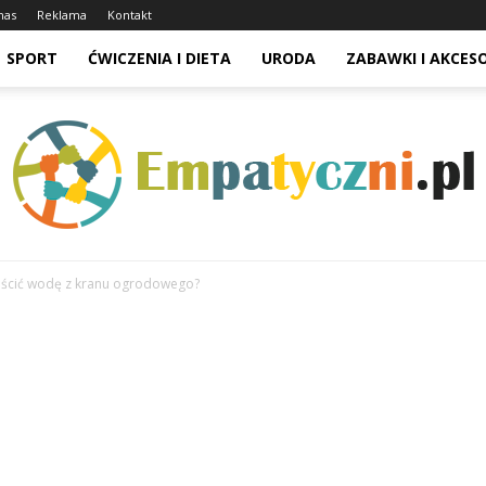
nas
Reklama
Kontakt
SPORT
ĆWICZENIA I DIETA
URODA
ZABAWKI I AKCES
uścić wodę z kranu ogrodowego?