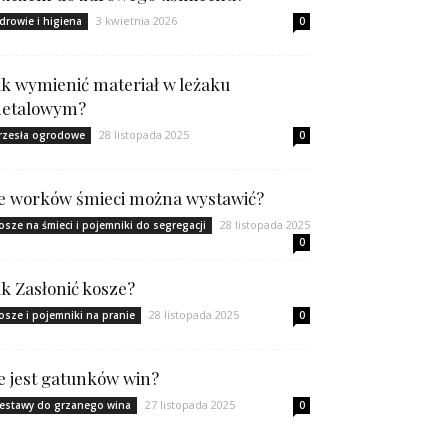
3 kwietnia 2026
drowie i higiena
0
ak wymienić materiał w leżaku
etalowym?
28 listopada 2025
rzesła ogrodowe
0
le worków śmieci można wystawić?
28 listopada 2025
osze na śmieci i pojemniki do segregacji
0
ak Zasłonić kosze?
28 listopada 2025
osze i pojemniki na pranie
0
le jest gatunków win?
27 listopada 2025
estawy do grzanego wina
0