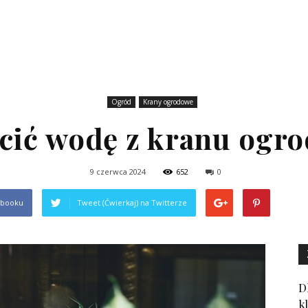
Ogród
Krany ogrodowe
ścić wodę z kranu ogr
9 czerwca 2024
652
0
ebooku
Tweet (Ćwierkaj) na Twitterze
D
k