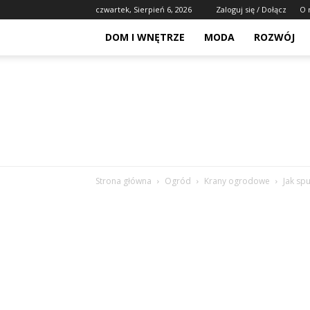
czwartek, Sierpień 6, 2026
Zaloguj się / Dołącz
O 
DOM I WNĘTRZE
MODA
ROZWÓJ
Strona główna
Ogród
Krany ogrodowe
Jak sp