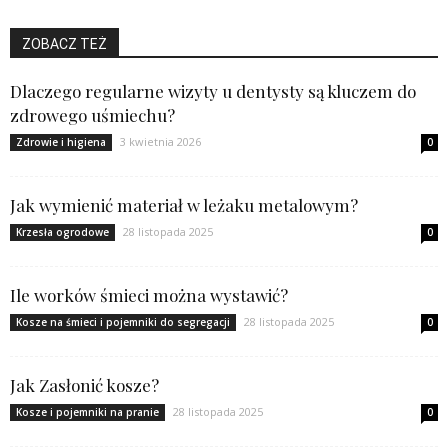
ZOBACZ TEŻ
Dlaczego regularne wizyty u dentysty są kluczem do
zdrowego uśmiechu?
3 kwietnia 2026
Zdrowie i higiena
0
Jak wymienić materiał w leżaku metalowym?
28 listopada 2025
Krzesła ogrodowe
0
Ile worków śmieci można wystawić?
28 listopada 2025
Kosze na śmieci i pojemniki do segregacji
0
Jak Zasłonić kosze?
28 listopada 2025
Kosze i pojemniki na pranie
0