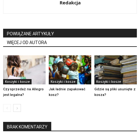
Redakcja
POWIĄZANE ARTYKUŁY
WIĘCEJ OD AUTORA
Koszyki i kosze
Koszyki i kosze
Koszyki i kosze
Czy sprzedaż na Allegro
Jak ładnie zapakować
Gdzie są pliki usunięte z
jest legalna?
kosz?
kosza?
BRAK KOMENTARZY