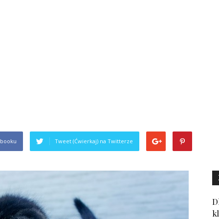
ebooku
Tweet (Ćwierkaj) na Twitterze
D
k