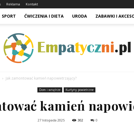
s
Reklama
Kontakt
SPORT
ĆWICZENIA I DIETA
URODA
ZABAWKI I AKCES
Jak zamontować kamień napowietrzający?
Dom i wnętrze
Kurtyny powietrzne
ntować kamień napowie
27 listopada 2025
302
0