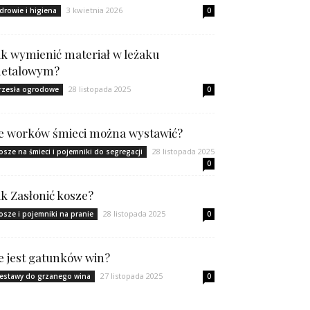
3 kwietnia 2026
drowie i higiena
0
ak wymienić materiał w leżaku
etalowym?
28 listopada 2025
rzesła ogrodowe
0
le worków śmieci można wystawić?
28 listopada 2025
osze na śmieci i pojemniki do segregacji
0
ak Zasłonić kosze?
28 listopada 2025
osze i pojemniki na pranie
0
le jest gatunków win?
27 listopada 2025
estawy do grzanego wina
0