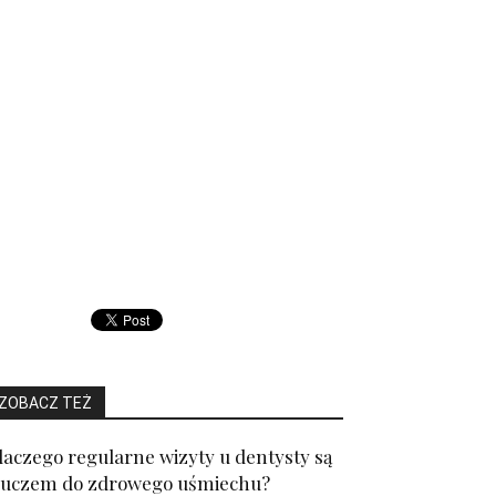
ZOBACZ TEŻ
laczego regularne wizyty u dentysty są
luczem do zdrowego uśmiechu?