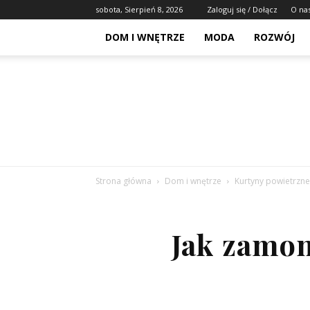
sobota, Sierpień 8, 2026
Zaloguj się / Dołącz
O na
DOM I WNĘTRZE
MODA
ROZWÓJ
Strona główna
Dom i wnętrze
Kurtyny powietrzne
Jak zamo