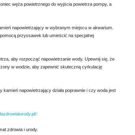
koniec węża powietrznego do wyjścia powietrza pompy, a
kamień napowietrzający w wybranym miejscu w akwarium.
omocą przyssawek lub umieścić na specjalnej
rza, aby rozpocząć napowietrzanie wody. Upewnij się, że
rzony w wodzie, aby zapewnić skuteczną cyrkulację
czy kamień napowietrzający działa poprawnie i czy woda jest
azdrowiaiurody.pl/:
at zdrowia i urody.