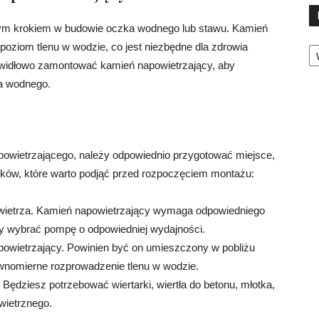
nym krokiem w budowie oczka wodnego lub stawu. Kamień
Ka
oziom tlenu w wodzie, co jest niezbędne dla zdrowia
prawidłowo zamontować kamień napowietrzający, aby
a wodnego.
owietrzającego, należy odpowiednio przygotować miejsce,
oków, które warto podjąć przed rozpoczęciem montażu:
ietrza. Kamień napowietrzający wymaga odpowiedniego
by wybrać pompę o odpowiedniej wydajności.
owietrzający. Powinien być on umieszczony w pobliżu
wnomierne rozprowadzenie tlenu w wodzie.
 Będziesz potrzebować wiertarki, wiertła do betonu, młotka,
owietrznego.