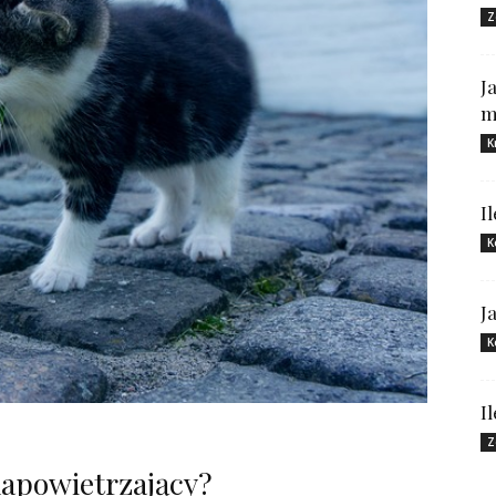
Z
J
m
K
I
K
J
K
I
Z
apowietrzający?