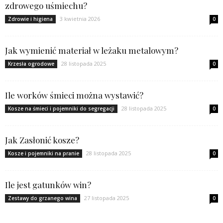
zdrowego uśmiechu?
3 kwietnia 2026
Zdrowie i higiena
0
Jak wymienić materiał w leżaku metalowym?
28 listopada 2025
Krzesła ogrodowe
0
Ile worków śmieci można wystawić?
28 listopada 2025
Kosze na śmieci i pojemniki do segregacji
0
Jak Zasłonić kosze?
28 listopada 2025
Kosze i pojemniki na pranie
0
Ile jest gatunków win?
27 listopada 2025
Zestawy do grzanego wina
0