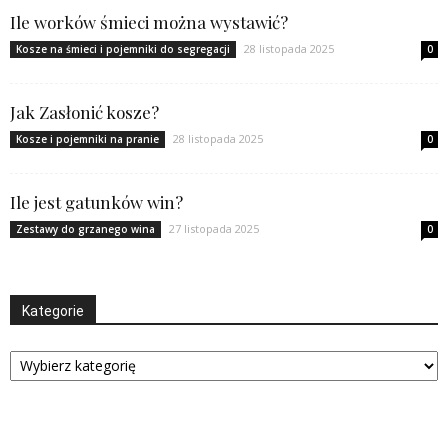
Ile worków śmieci można wystawić?
28 listopada 2025
Kosze na śmieci i pojemniki do segregacji
0
Jak Zasłonić kosze?
28 listopada 2025
Kosze i pojemniki na pranie
0
Ile jest gatunków win?
27 listopada 2025
Zestawy do grzanego wina
0
Kategorie
Kategorie