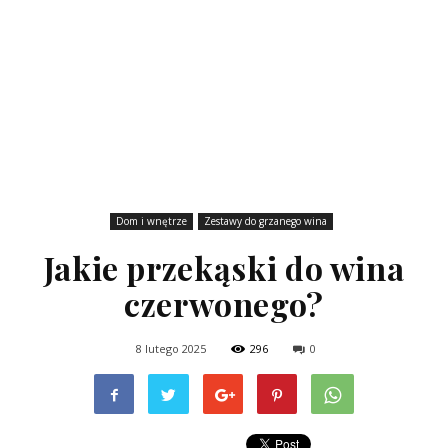
Dom i wnętrze
Zestawy do grzanego wina
Jakie przekąski do wina
czerwonego?
8 lutego 2025
296
0