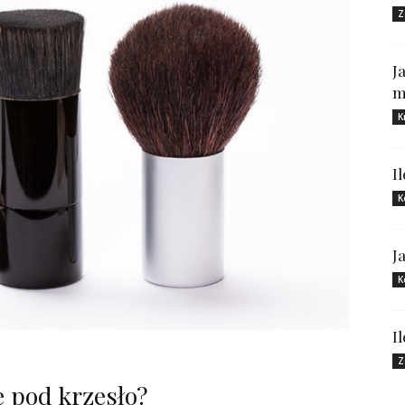
Z
J
m
K
I
K
J
K
I
Z
e pod krzesło?