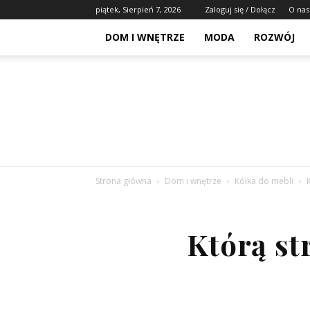
piątek, Sierpień 7, 2026
Zaloguj się / Dołącz
O nas
DOM I WNĘTRZE
MODA
ROZWÓJ
Strona główna
Dom i wnętrze
Kółka do mebli
Którą st