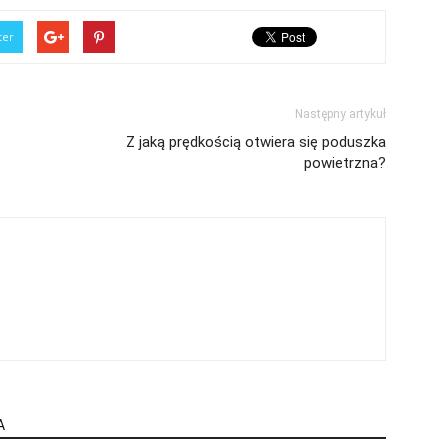
ter
Następny artykuł
Z jaką prędkością otwiera się poduszka
powietrzna?
A