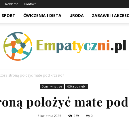
Reklama
Kontakt
SPORT
ĆWICZENIA I DIETA
URODA
ZABAWKI I AKCES
Którą stroną położyć mate pod krzesło?
Dom i wnętrze
Kółka do mebli
roną położyć mate pod
8 kwietnia 2025
269
0