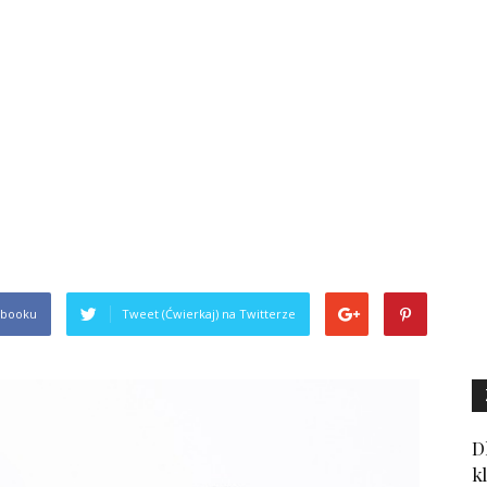
ebooku
Tweet (Ćwierkaj) na Twitterze
D
k