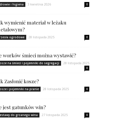
3 kwietnia 2026
drowie i higiena
0
ak wymienić materiał w leżaku
etalowym?
28 listopada 2025
rzesła ogrodowe
0
le worków śmieci można wystawić?
28 listopada 2025
osze na śmieci i pojemniki do segregacji
0
ak Zasłonić kosze?
28 listopada 2025
osze i pojemniki na pranie
0
le jest gatunków win?
27 listopada 2025
estawy do grzanego wina
0