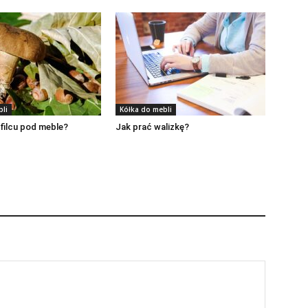
bli
Kółka do mebli
filcu pod meble?
Jak prać walizkę?