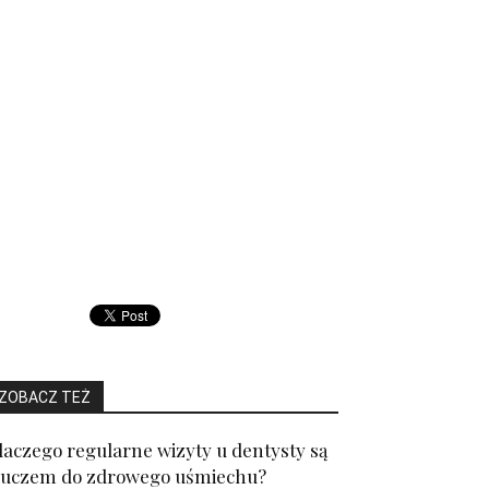
ZOBACZ TEŻ
laczego regularne wizyty u dentysty są
luczem do zdrowego uśmiechu?