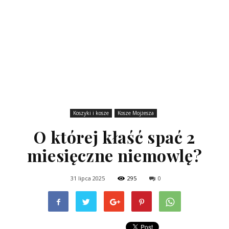
Koszyki i kosze
Kosze Mojżesza
O której kłaść spać 2
miesięczne niemowlę?
31 lipca 2025
295
0