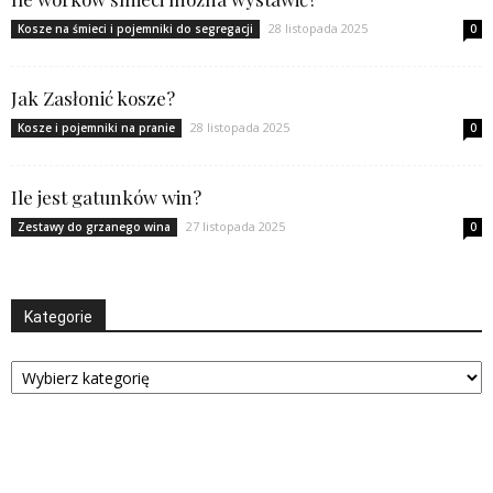
28 listopada 2025
Kosze na śmieci i pojemniki do segregacji
0
Jak Zasłonić kosze?
28 listopada 2025
Kosze i pojemniki na pranie
0
Ile jest gatunków win?
27 listopada 2025
Zestawy do grzanego wina
0
Kategorie
Kategorie