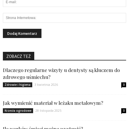
ZOBACZ TEŻ
Dlaczego regularne wizyty u dentysty są kluczem do
zdrowego uśmiechu?
3 kwietnia 2026
Zdrowie i higiena
0
Jak wymienić materiał w leżaku metalowym?
28 listopada 2025
Krzesła ogrodowe
0
Ile worków śmieci można wystawić?