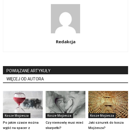
Redakcja
POWIĄZANE ARTYKUŁY
WIĘCEJ OD AUTORA
Kosze Mojżesza
Kosze Mojżesza
Kosze Mojżesza
Po jakim czasie można
Czy niemowlę musi mieć
Jaki sznurek do kosza
wyjść na spacer z
skarpetki?
Mojżesza?