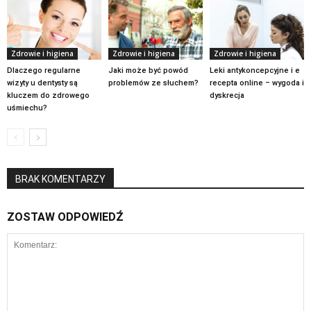
Zdrowie i higiena
Zdrowie i higiena
Zdrowie i higiena
Dlaczego regularne
Jaki może być powód
Leki antykoncepcyjne i e
wizyty u dentysty są
problemów ze słuchem?
recepta online – wygoda i
kluczem do zdrowego
dyskrecja
uśmiechu?
BRAK KOMENTARZY
ZOSTAW ODPOWIEDŹ