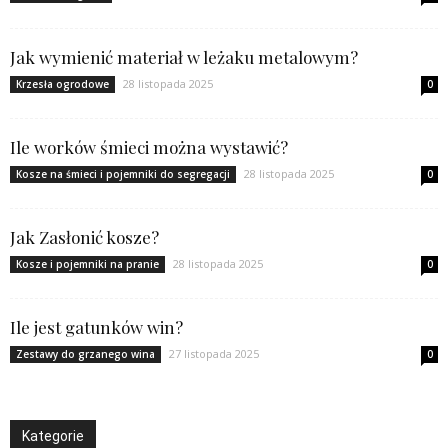
Jak wymienić materiał w leżaku metalowym?
28 listopada 2025
Krzesła ogrodowe
0
Ile worków śmieci można wystawić?
28 listopada 2025
Kosze na śmieci i pojemniki do segregacji
0
Jak Zasłonić kosze?
28 listopada 2025
Kosze i pojemniki na pranie
0
Ile jest gatunków win?
27 listopada 2025
Zestawy do grzanego wina
0
Kategorie